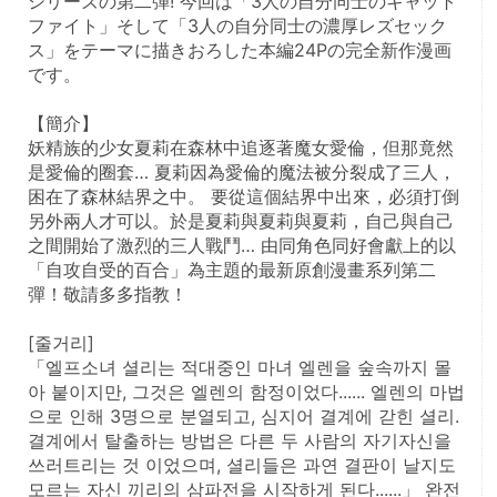
シリーズの第二弾! 今回は「3人の自分同士のキャット
ファイト」そして「3人の自分同士の濃厚レズセック
ス」をテーマに描きおろした本編24Pの完全新作漫画
です。
【簡介】
妖精族的少女夏莉在森林中追逐著魔女愛倫，但那竟然
是愛倫的圈套… 夏莉因為愛倫的魔法被分裂成了三人，
困在了森林結界之中。 要從這個結界中出來，必須打倒
另外兩人才可以。於是夏莉與夏莉與夏莉，自己與自己
之間開始了激烈的三人戰鬥… 由同角色同好會獻上的以
「自攻自受的百合」為主題的最新原創漫畫系列第二
彈！敬請多多指教！
[줄거리]
「엘프소녀 셜리는 적대중인 마녀 엘렌을 숲속까지 몰
아 붙이지만, 그것은 엘렌의 함정이었다...... 엘렌의 마법
으로 인해 3명으로 분열되고, 심지어 결계에 갇힌 셜리. 
결계에서 탈출하는 방법은 다른 두 사람의 자기자신을 
쓰러트리는 것 이었으며, 셜리들은 과연 결판이 날지도 
모르는 자신 끼리의 삼파전을 시작하게 된다......」 완전