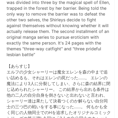
was divided into three by the magical spell of Ellen, 
trapped in the forest by her barrier. Being told the 
only way to remove the barrier was to defeat the 
other two selves, the Shirleys decide to fight 
against themselves without knowing whether it will 
actually release them. The second installment of an 
original manga series to pursue eroticism with 
exactly the same person. It's 24 pages with the 
themes "three-way catfight" and "three prideful 
lesbian battle"
【あらすじ】
エルフの少女シャーリーは魔女エレンを森の中まで追
い詰めるも、それはエレンの罠だった……。 エレンの
魔法により3人に分裂してしまい、さらに森の結界に閉
じ込められたシャーリー。 この結界から出れる条件は
他の二人の自分自身を倒さないと出れないと言われ、
シャーリー達は果たして決着つくのか解らない自分同
士の三つ巴の戦いをする事になった……。 何もかも全
く同じの人物同士でのHを追求したオリジナルコミック